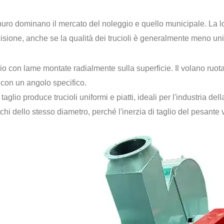
mburo dominano il mercato del noleggio e quello municipale. La l
precisione, anche se la qualità dei trucioli è generalmente meno un
aio con lame montate radialmente sulla superficie. Il volano ru
o con un angolo specifico.
i taglio produce trucioli uniformi e piatti, ideali per l'industria 
hi dello stesso diametro, perché l'inerzia di taglio del pesante v