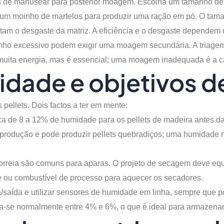
s de manusear para posterior moagem. Escolha um tamanho de 
iza um moinho de martelos para produzir uma ração em pó. O tama
m o desgaste da matriz. A eficiência e o desgaste dependem da
ho excessivo podem exigir uma moagem secundária. A triagem e
uita energia, mas é essencial; uma moagem inadequada é a cau
midade e objetivos 
pellets. Dois factos a ter em mente:
rca de 8 a 12% de humidade para os pellets de madeira antes da p
 produção e pode produzir pellets quebradiços; uma humidade
rreia são comuns para aparas. O projeto de secagem deve equili
re ou combustível de processo para aquecer os secadores.
a/saída e utilizar sensores de humidade em linha, sempre que pos
itua-se normalmente entre 4% e 6%, o que é ideal para armazena