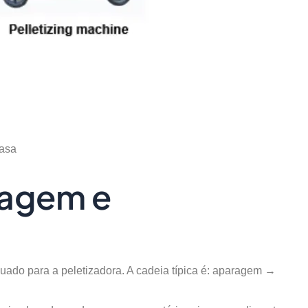
casa
oagem e
uado para a peletizadora. A cadeia típica é: aparagem →