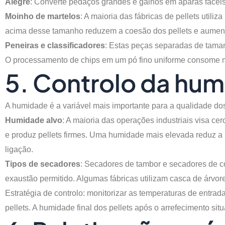
Alegre
: Converte pedaços grandes e galhos em aparas fácei
Moinho de martelos
: A maioria das fábricas de pellets util
acima desse tamanho reduzem a coesão dos pellets e aumenta
Peneiras e classificadores
: Estas peças separadas de taman
O processamento de chips em um pó fino uniforme consome m
5. Controlo da hu
A humidade é a variável mais importante para a qualidade dos 
Humidade alvo
: A maioria das operações industriais visa ce
e produz pellets firmes. Uma humidade mais elevada reduz a
ligação.
Tipos de secadores
: Secadores de tambor e secadores de co
exaustão permitido. Algumas fábricas utilizam casca de árvo
Estratégia de controlo: monitorizar as temperaturas de entrad
pellets. A humidade final dos pellets após o arrefecimento s