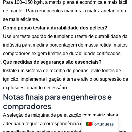
Para 100–150 kg/h, a matriz plana é económica e mais fácil
de manter. Para rendimentos maiores, a matriz anelar torna-
Indonesian
se mais eficiente.
Turkish
Como posso testar a durabilidade dos pellets?
Russian
Use um teste padrão de tumbler ou teste de durabilidade da
indústria para medir a porcentagem de massa retida; muitos
Italian
compradores exigem limites de durabilidade certificados.
Korean
Que medidas de segurança são essenciais?
German
Instale um sistema de recolha de poeiras, evite fontes de
French
ignição, implemente ligação à terra e alívio ou supressão de
Japanese
explosões, quando necessário.
Notas finais para engenheiros e
Spanish
compradores
Arabic
English
A seleção da máquina de peletização com matriz plana
adequada requer a correspondência entre as
Portuguese