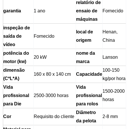
relatório de
garantia
1 ano
ensaio de
Fornecido
máquinas
inspeção de
local de
Henan,
saída de
Fornecido
origem
China
vídeo
potência do
nome da
20 kW
Lanson
motor (kw)
marca
dimensão
100-150
160 x 80 x 140 cm
Capacidade
(C*L*A)
kg/por hora
Vida
Vida
1500-2000
profissional
2500-3000 horas
profissional
horas
para Die
para rolos
Diâmetro
Cor
Requisito do cliente
2-8 mm
da pelota