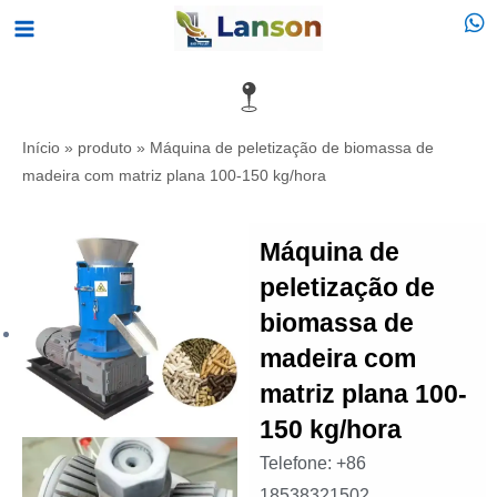
Saltar
Menu
para
principal
o
conteúdo
Início
»
produto
»
Máquina de peletização de biomassa de
madeira com matriz plana 100-150 kg/hora
Máquina de
peletização de
biomassa de
madeira com
matriz plana 100-
150 kg/hora
Telefone: +86
18538321502