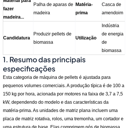
Material para
Palha de aparas de
Matéria-
Casca de
fazer
madeira
prima
amendoim
madeira...
Indústria
Produzir pellets de
de energia
Candidatura
Utilização
biomassa
de
biomassa
1. Resumo das principais
especificações
Esta categoria de máquina de pellets é ajustada para
pequenos volumes comerciais. A produção típica é de 100 a
150 kg por hora, acionada por motores na faixa de 3,7 a 7,5
kW, dependendo do modelo e das características da
matéria-prima. As unidades de matriz plana incluem uma
placa de matriz rotativa, rolos, uma tremonha, um cortador e
uma estrutura de base. Elas comprimem pós de biomassa