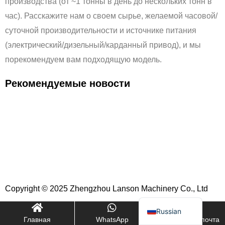
производства (от ~1 тонны в день до нескольких тонн в
час). Расскажите нам о своем сырье, желаемой часовой/
Indonesian
суточной производительности и источнике питания
(электрический/дизельный/карданный привод), и мы
Portuguese
порекомендуем вам подходящую модель.
Turkish
Italian
Рекомендуемые новости
Korean
German
French
Japanese
Spanish
Arabic
Copyright © 2025 Zhengzhou Lanson Machinery Co., Ltd
English
Russian
Главная
WhatsApp
Электронная почта