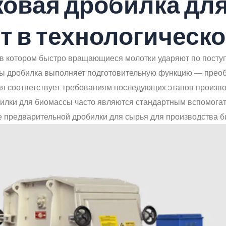
тковая дробилка дл
т в технологическ
 в котором быстро вращающиеся молотки ударяют по посту
ы дробилка выполняет подготовительную функцию — преобр
ая соответствует требованиям последующих этапов произво
илки для биомассы часто являются стандартным вспомога
ве предварительной дробилки для сырья для производства б