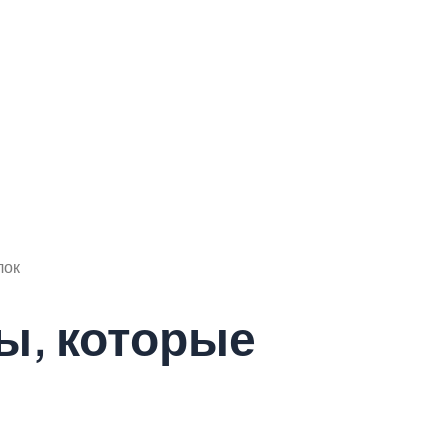
лок
ы, которые