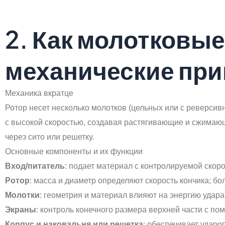
2. Как молотковы
механические пр
Механика вкратце
Ротор несет несколько молотков (цельных или с реверсив
с высокой скоростью, создавая растягивающие и сжимаю
через сито или решетку.
Основные компоненты и их функции
Вход/питатель
: подает материал с контролируемой скор
Ротор
: масса и диаметр определяют скорость кончика; б
Молотки
: геометрия и материал влияют на энергию удара
Экраны
: контроль конечного размера верхней части с п
Корпус и наковальня или решетка
: обеспечивает ударо