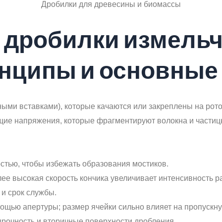
Дробилки для древесины и биомассы
е дробилки измель
инципы и основные
ными вставками), которые качаются или закреплены на рото
щие напряжения, которые фрагментируют волокна и частиц
остью, чтобы избежать образования мостиков.
олее высокая скорость кончика увеличивает интенсивность 
 и срок службы.
омощью апертуры; размер ячейки сильно влияет на пропускн
прочность и вторичные поверхности дробления.