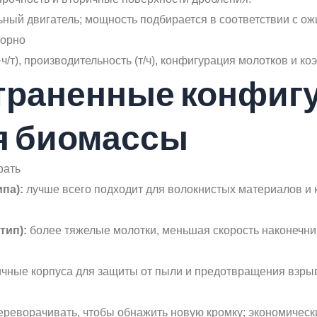
ельный двигатель; мощность подбирается в соответствии с 
торно
·ч/т), производительность (т/ч), конфигурация молотков и 
страненные конфиг
я биомассы
рать
па):
лучше всего подходит для волокнистых материалов и к
тип):
более тяжелые молотки, меньшая скорость наконечни
чные корпуса для защиты от пыли и предотвращения взрыво
реворачивать, чтобы обнажить новую кромку; экономическ