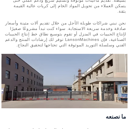
بسيطة: تقديم ماكينات موثوقة وتسليم سريع ودعم عملي حتى
يتمكن العملاء من تحويل المواد الخام إلى كريات عالية القيمة
بثقة.
نحن نبني شراكات طويلة الأجل من خلال تقديم آلات متينة وأسعار
صادقة وخدمة سريعة الاستجابة. سواء كنت تبدأ مشروعًا صغيرًا
لإنتاج الحبيبات في المنزل أو تقوم بتوسيع نطاق خط إنتاج الحبيبات
الصناعية، فإن LansonMachines توفر لك إرشادات المنتج والدعم
الفني وسلسلة التوريد الموثوقة التي تحتاجها لتحقيق النجاح.
ما نصنعه