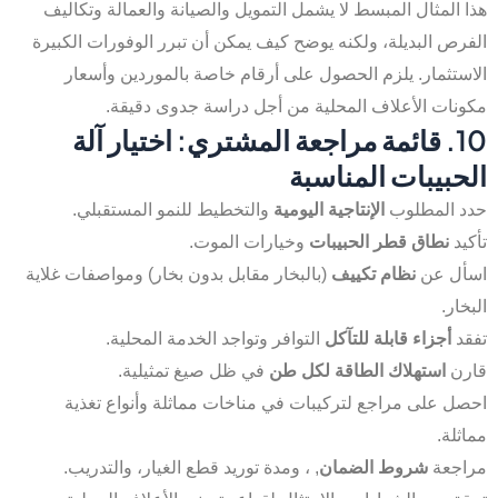
هذا المثال المبسط لا يشمل التمويل والصيانة والعمالة وتكاليف
الفرص البديلة، ولكنه يوضح كيف يمكن أن تبرر الوفورات الكبيرة
الاستثمار. يلزم الحصول على أرقام خاصة بالموردين وأسعار
مكونات الأعلاف المحلية من أجل دراسة جدوى دقيقة.
10. قائمة مراجعة المشتري: اختيار آلة
الحبيبات المناسبة
حدد المطلوب
الإنتاجية اليومية
والتخطيط للنمو المستقبلي.
تأكيد
نطاق قطر الحبيبات
وخيارات الموت.
اسأل عن
نظام تكييف
(بالبخار مقابل بدون بخار) ومواصفات غلاية
البخار.
تفقد
أجزاء قابلة للتآكل
التوافر وتواجد الخدمة المحلية.
قارن
استهلاك الطاقة لكل طن
في ظل صيغ تمثيلية.
احصل على مراجع لتركيبات في مناخات مماثلة وأنواع تغذية
مماثلة.
مراجعة
شروط الضمان
, ، ومدة توريد قطع الغيار، والتدريب.