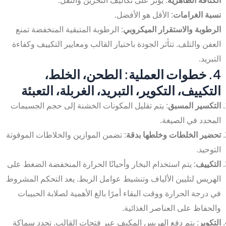
الكثافة الظاهرية
: يؤثر على تكاليف التخزين والنقل.
نسبة الغرامات
: الأقل هو الأفضل.
الرطوبة والاستقرار الميكروبي
: الرطوبة المتبقية المنخفضة تمنع
العفن والتلف. تتأثر الجودة باختيار القالب ومعايير التكييف وكفاءة
التبريد.
4. خطوات العملية: الطحن، الخلط،
التكييف، التكوير، التبريد، الغربلة، التعبئة
التكسير المسبق
: يتم تقليل المكونات الخشنة إلى حجم الجسيمات
المحدد في الصيغة.
تحضير الخلطات وخلطها بدقة
: تضمن الموازين والخلاطات الموقوتة
التوحيد.
التكييف
: يتم استخدام البخار وأحيانًا الحرارة المنخفضة الضغط على
الهريس لتليين الألياف وتنشيط عوامل الربط. يعد التحكم المشروط
في درجة الحرارة ووقت البقاء أمرًا بالغ الأهمية لصلابة الحبيبات
والحفاظ على العناصر الغذائية.
التكوير
: يتم دفع الهريس المكيف عبر فتحات القالب. تحدد سماكة