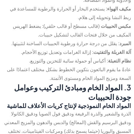
والأدوية والمواد المضافة.
مكيف الهواء
: يستخدم البخار أو الحرارة والرطوبة للمساعدة في
ربط النشا وتحويله إلى هلام.
مكبس الحبيبات
(قالب مسطح أو قالب حلقي): يضغط الهريس
المكيف من خلال فتحات القالب لتشكيل حبيبات.
المبرد
: يقلل من درجة حرارة ورطوبة الحبيبات الساخنة لتثبيتها.
آلة الغربلة والتفتيت
: إزالة الغرامات وتعديل توزيع الأحجام.
نظام التعبئة
: أكياس أو حمولة سائبة للتخزين والتوزيع.
عادةً ما يقوم البائعون بتكوين الخطوط بشكل مختلف اعتمادًا على
السعة ومزيج المواد الخام ومستوى الأتمتة.
3. المواد الخام ومبادئ التركيب وعوامل
جودة الحبيبات
المواد الخام النموذجية لإنتاج كريات الأعلاف للماشية
الذرة والشعير والذرة الرفيعة ودقيق فول الصويا ودقيق الكانولا
ودقيق البرسيم والقش (المعالج) والدبس والدهون والمزيج المعدني
المسبق واليوريا (حيثما يسمح بذلك) ومركبات الفيتامينات. تختلف