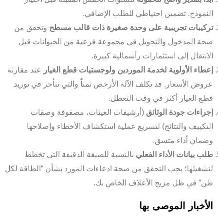
النموذج. تضمين احتياطي للطلب الإضافي.
تركيبات تجريبية على وحدة صغيرة ذات قالب مسطح
وتحقق من
صحة المدخول والتحويل في مجموعة فرعية من الحيوانات قبل
الانتقال إلى استثمارات رأسمالية كبيرة.
إعطاء الأولوية لخدمة الموردين ولوجستيات قطع الغيار
عند مقارنة
عروض الأسعار. قد تكلف الآلة الأرخص ثمناً والتي تتأخر في توريد
Indonesian
قطع الغيار أكثر في وقت التعطل.
Portuguese
إجراءات جودة الوثائق
(أرشيفات العينات، مصفوفة وصفات
Turkish
التكييف والنتائج) لتسريع عملية استكشاف الأخطاء وإصلاحها
Russian
وضمان أداء متسق.
Italian
طلب بيانات الأداء الفعلي
بالنسبة للصيغة الدقيقة التي تخطط
لتشغيلها؛ يجب التحقق من صحة ادعاءات المورد بشأن “الطاقة لكل
Korean
طن” في ظل مزيج الأعلاف الخاص بك.
German
French
الأخبار الموصى بها