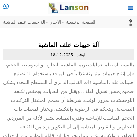
خطي
القائمة
لى
الرئيسية
الصفحة الرئيسية
»
الأخبار
»
آلة حبيبات علف الماشية
لمحتوى
آلة حبيبات علف الماشية
الوقت: 2025-12-18
بالنسبة لمعظم عمليات تربية الماشية التجارية والمتوسطة الحجم،
فإن إنتاج حبيبات متوازنة غذائياً في الموقع باستخدام آلة تصنيع
حبيبات علف الماشية ذات القالب الدائري أو المسطح المحدد بشكل
صحيح يحسن تحويل العلف، ويقلل من النفايات، ويخفض تكلفة
اللوجستيات بمرور الوقت، شريطة أن يصمم المشغل التركيبات
الصحيحة، ويتحكم في الرطوبة والتكييف، ويختار المعدات ذات
الحجم المناسب للإنتاجية وقدرة الصيانة. تشير الأدلة من الموردين
التجاريين والتقارير الميدانية إلى أن التكوير يزيد من الكثافة
الظاهرية والاستساغة، بينما يوفر خيارات قابلة للتطوير من الوحدات