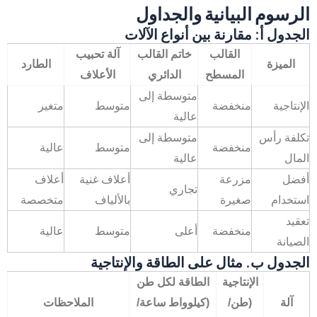
الرسوم البيانية والجداول
الجدول أ: مقارنة بين أنواع الآلات
القالب
خاتم القالب
آلة تحبيب
الميزة
الطارد
المسطح
الدائري
الأعلاف
متوسطة إلى
الإنتاجية
منخفضة
متوسط
متغير
عالية
تكلفة رأس
متوسطة إلى
منخفضة
متوسط
عالية
المال
عالية
أفضل
مزرعة
أعلاف غنية
أعلاف
تجاري
استخدام
صغيرة
بالألياف
متخصصة
تعقيد
منخفضة
أعلى
متوسط
عالية
الصيانة
الجدول ب. مثال على الطاقة والإنتاجية
الإنتاجية
الطاقة لكل طن
آلة
(طن/
(كيلوواط ساعة/
الملاحظات