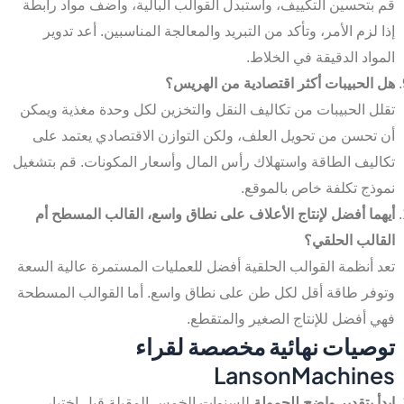
قم بتحسين التكييف، واستبدل القوالب البالية، وأضف مواد رابطة
إذا لزم الأمر، وتأكد من التبريد والمعالجة المناسبين. أعد تدوير
المواد الدقيقة في الخلاط.
هل الحبيبات أكثر اقتصادية من الهريس؟
تقلل الحبيبات من تكاليف النقل والتخزين لكل وحدة مغذية ويمكن
أن تحسن من تحويل العلف، ولكن التوازن الاقتصادي يعتمد على
تكاليف الطاقة واستهلاك رأس المال وأسعار المكونات. قم بتشغيل
نموذج تكلفة خاص بالموقع.
أيهما أفضل لإنتاج الأعلاف على نطاق واسع، القالب المسطح أم
القالب الحلقي؟
تعد أنظمة القوالب الحلقية أفضل للعمليات المستمرة عالية السعة
وتوفر طاقة أقل لكل طن على نطاق واسع. أما القوالب المسطحة
فهي أفضل للإنتاج الصغير والمتقطع.
توصيات نهائية مخصصة لقراء
LansonMachines
ابدأ بتقدير واضح للحمولة
للسنوات الخمس المقبلة قبل اختيار