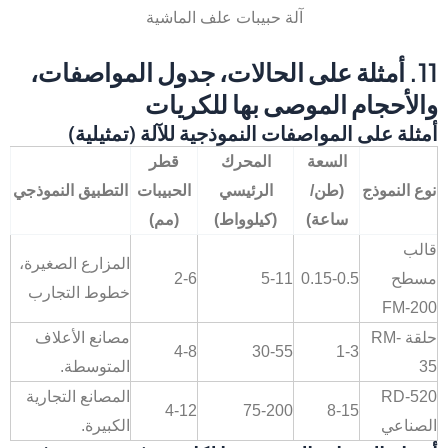
آلة حبيبات علف الماشية
11. أمثلة على الحالات، جدول المواصفات،
والأحجام الموصى بها للكريات
أمثلة على المواصفات النموذجية للآلة (تمثيلية)
السعة
المحرك
قطر
نوع النموذج
(طن/
الرئيسي
الحبيبات
التطبيق النموذجي
ساعة)
(كيلوواط)
(مم)
قالب
المزارع الصغيرة،
مسطح
0.15-0.5
5-11
2-6
خطوط التجارب
FM-200
حلقة RM-
مصانع الأعلاف
4-8
30-55
1-3
35
المتوسطة.
RD-520
المصانع التجارية
4-12
75-200
8-15
الصناعي
الكبيرة.