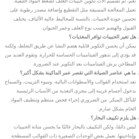
نعم، تم تصميم آلات تكوين حبيبات العلف لضغط المواد الليفية.
تعمل المعالجة المسبقة مثل التقطيع وإضافة مصدر رطوبة على
تحسين جودة الحبيبات. بالنسبة للمخاليط عالية الألياف، يختلف
القبول والهضم حسب نوع العلف وعمر الحيوان.
هل تغير الحبيبات توافر المغذيات؟
يمكن أن يحسن التكوير قابلية هضم النشا عن طريق التجلط، ولكنه
قد يؤدي إلى تدهور الفيتامينات الحساسة للحرارة. وتقوم العديد من
المطاحن برش الفيتامينات بعد التكوير عند الضرورة.
ما هي عناصر الصيانة التي تقصر عمر الماكينة بشكل أكبر؟
تعد استخدام القوالب والأسطوانات البالية، وسوء التزييت، والسماح
بدخول أجسام غريبة إلى مجرى التغذية من الأسباب الرئيسية
للتآكل المبكر. من الضروري إجراء فحص منتظم وتنظيف المواد
الخام بشكل صارم.
هل يلزم تكييف البخار؟
ليس دائمًا، ولكن التكييف بالبخار غالبًا ما يحسن متانة الحبيبات
وإنتاجيتها. تعمل بعض الوحدات الصغيرة ذات القوالب المسطحة