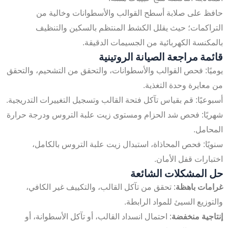
حافظ على صلابة أسطح القوالب والأسطوانات وخالية من
التراكمات؛ حيث يقلل الكشط المنتظم بالسكين والتنظيف
بالمكنسة الكهربائية من الجسيمات الدقيقة.
قائمة مراجعة الصيانة الروتينية
يوميًا: فحص القوالب والأسطوانات، والتحقق من التشحيم، والتحقق
من معايرة وحدة التغذية.
أسبوعيًا: قم بقياس تآكل فتحة القالب وتسجيل التغييرات التدريجية.
شهريًا: فحص شد الحزام ومستوى زيت علبة التروس ودرجة حرارة
المحامل.
سنويًا: فحص المحاذاة، استبدال زيت علبة التروس بالكامل،
اختبارات قفل الأمان.
حل المشكلات الشائعة
غرامات باهظة
: تحقق من تآكل القالب، والتكييف غير الكافي،
والتوزيع السيئ للمواد الرابطة.
إنتاجية منخفضة
: احتمال انسداد القالب، أو تآكل الأسطوانة، أو