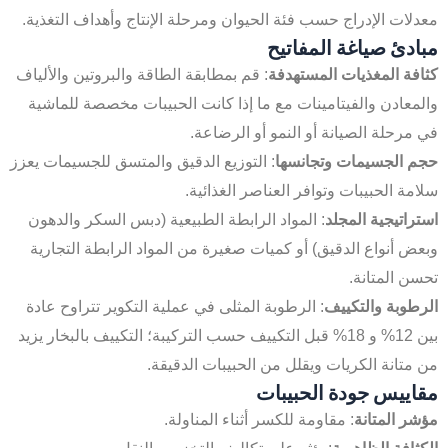
معدلات الإدراج حسب فئة الحيوان ومرحلة الإنتاج وأهداف التغذية.
مبادئ صياغة المفاتيح
كثافة المغذيات المستهدفة
: قم بمطابقة الطاقة والبروتين والألياف
والمعادن والفيتامينات مع ما إذا كانت الحبيبات مخصصة للماشية
في مرحلة الصيانة أو النمو أو الرضاعة.
حجم الجسيمات وتجانسها
: التوزيع الدقيق والمتسق للجسيمات يعزز
سلامة الحبيبات وتوافر العناصر الغذائية.
استراتيجية المجلد
: المواد الرابطة الطبيعية (دبس السكر والدهون
وبعض أنواع الدقيق) أو كميات صغيرة من المواد الرابطة التجارية
تحسن المتانة.
الرطوبة والتكييف
: الرطوبة المثلى في عملية التكوير تتراوح عادة
بين 12% و 18% قبل التكييف حسب التركيبة؛ التكييف بالبخار يزيد
من متانة الكريات ويقلل من الحبيبات الدقيقة.
مقاييس جودة الحبيبات
مؤشر المتانة
: مقاومة للكسر أثناء المناولة.