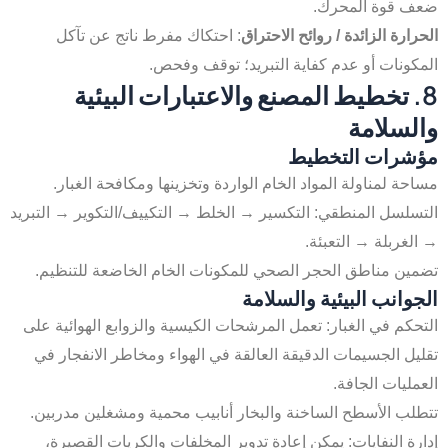
ضعف قوة المحرك.
الحرارة الزائدة / روائح الاحتراق
: احتكاك مفرط ناتج عن تآكل
المكونات أو عدم كفاية التبريد؛ توقف وفحص.
8. تخطيط المصنع والاعتبارات البيئية
والسلامة
مؤشرات التخطيط
مساحة لمناولة المواد الخام الواردة وتخزينها ومكافحة الغبار.
التسلسل المنطقي: التكسير → الخلط → التكييف/التكوير → التبريد
→ الغربلة → التعبئة.
تضمين مناطق الحجر الصحي للمكونات الخام الخاضعة للتنظيم.
الجوانب البيئية والسلامة
التحكم في الغبار: تعمل المرشحات الكيسية والزوابع الهوائية على
تقليل الجسيمات الدقيقة العالقة في الهواء ومخاطر الانفجار في
العمليات الجافة.
تتطلب الأسطح الساخنة والبخار أنابيب محمية ومشغلين مدربين.
إدارة النفايات: يمكن إعادة تدوير المخلفات والكريات القصيرة،