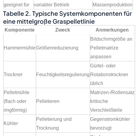
geeignet für
variabler Betrieb
Massenproduktion
Tabelle 2. Typische Systemkomponenten für
eine mittelgroße Graspelletlinie
Komponente
Zweck
Anmerkungen
Bildschirmgröße an
Hammermühle
Größenreduzierung
Pelletmatrize
anpassen
Gürtel- oder
Trockner
Feuchtigkeitsregulierung
Rotationstrockner
üblich
Pelletmühle
Matrizen-/Rollensatz
(flach oder
Pelletieren
kritische
ringförmig)
Verschleißteile
Pelletierung und
Gegenstromkühler
Kühler
Trocknung
bevorzugt