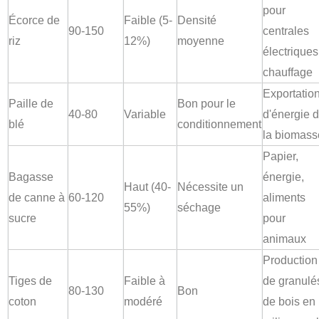
pour
Écorce de
Faible (5-
Densité
90-150
centrales
riz
12%)
moyenne
électriques
chauffage
Exportatio
Paille de
Bon pour le
40-80
Variable
d'énergie 
blé
conditionnement
la biomass
Papier,
Bagasse
énergie,
Haut (40-
Nécessite un
de canne à
60-120
aliments
55%)
séchage
sucre
pour
animaux
Production
Tiges de
Faible à
de granulé
80-130
Bon
coton
modéré
de bois en