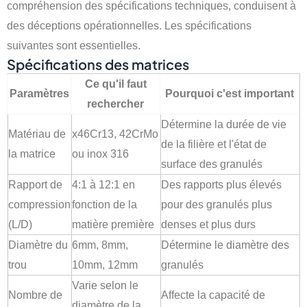
compréhension des spécifications techniques, conduisent à
des déceptions opérationnelles. Les spécifications
suivantes sont essentielles.
Spécifications des matrices
Ce qu'il faut
Paramètres
Pourquoi c'est important
rechercher
Détermine la durée de vie
Matériau de
x46Cr13, 42CrMo
de la filière et l'état de
la matrice
ou inox 316
surface des granulés
Rapport de
4:1 à 12:1 en
Des rapports plus élevés
compression
fonction de la
pour des granulés plus
(L/D)
matière première
denses et plus durs
Diamètre du
6mm, 8mm,
Détermine le diamètre des
trou
10mm, 12mm
granulés
Varie selon le
Nombre de
Affecte la capacité de
diamètre de la