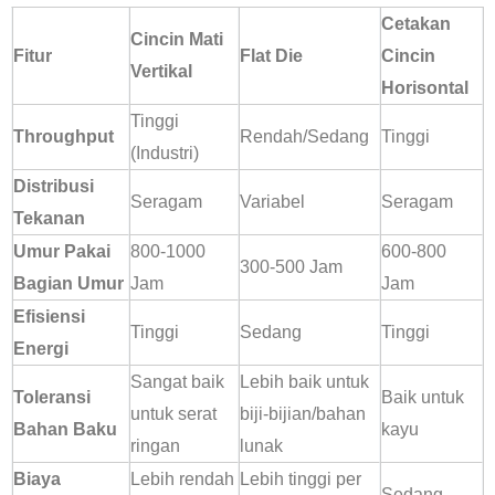
Cetakan
Cincin Mati
Fitur
Flat Die
Cincin
Vertikal
Horisontal
Tinggi
Throughput
Rendah/Sedang
Tinggi
(Industri)
Distribusi
Seragam
Variabel
Seragam
Tekanan
Umur Pakai
800-1000
600-800
300-500 Jam
Bagian Umur
Jam
Jam
Efisiensi
Tinggi
Sedang
Tinggi
Energi
Sangat baik
Lebih baik untuk
Toleransi
Baik untuk
untuk serat
biji-bijian/bahan
Bahan Baku
kayu
ringan
lunak
Biaya
Lebih rendah
Lebih tinggi per
Sedang