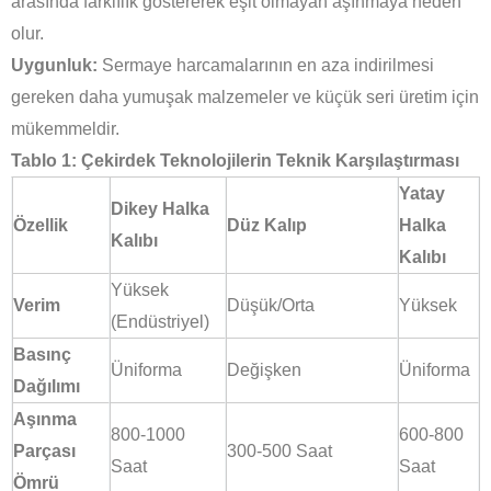
arasında farklılık göstererek eşit olmayan aşınmaya neden
olur.
Uygunluk:
Sermaye harcamalarının en aza indirilmesi
gereken daha yumuşak malzemeler ve küçük seri üretim için
mükemmeldir.
Tablo 1: Çekirdek Teknolojilerin Teknik Karşılaştırması
Yatay
Dikey Halka
Özellik
Düz Kalıp
Halka
Kalıbı
Kalıbı
Yüksek
Verim
Düşük/Orta
Yüksek
(Endüstriyel)
Basınç
Üniforma
Değişken
Üniforma
Dağılımı
Aşınma
800-1000
600-800
Parçası
300-500 Saat
Saat
Saat
Ömrü