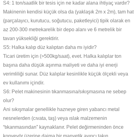
S4: 1 ton/saatlik bir tesis için ne kadar alana ihtiyaç vardır?
Makinenin kendisi küçük olsa da (yaklaşık 2m x 2m), tam hat
(parçalayıcı, kurutucu, soğutucu, paketleyici) tipik olarak en
az 200-300 metrekarelik bir depo alanı ve 6 metrelik bir
tavan yüksekliği gerektirir.
S5: Halka kalıp düz kalıptan daha mı iyidir?
Ticari üretim için (>500kg/saat), evet. Halka kalıplar ton
başına daha düşük aşınma maliyeti ve daha iyi enerji
verimliliği sunar. Düz kalıplar kesinlikle küçük ölçekli veya
ev kullanımı içindir.
S6: Pelet makinesinin tıkanmasına/sıkışmasına ne sebep
olur?
Ani sıkışmalar genellikle hazneye giren yabancı metal
nesnelerden (cıvata, taş) veya ıslak malzemenin
“tıkanmasından” kaynaklanır. Pelet değirmeninden önce
konveyör üzerine daima bir manyetik ayırıcı takın.