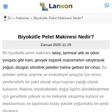
İçeriğe
Ana
atla
Menü
Ev
»
Haberler
»
Biyokütle Pelet Makinesi Nedir?
Biyokütle Pelet Makinesi Nedir?
Zaman:2025-11-29
Bir biyokütle pelet makinesi
talaş, tarımsal atık ve odun
yongası gibi ham, gevşek organik malzemeleri sıkıştırarak
yoğun, düzgün silindirik peletler haline getiren bir cihaz
. Bu
peletler ısıtma, pişirme ve endüstriyel amaçlar için temiz,
yenilenebilir bir yakıt olarak veya hayvan yatağı olarak
kullanılır. Makine, biyokütledeki doğal lignini plastikleştirmek
için genellikle yüksek ısı ile mekanik sıkıştırma kullanır ve
depolanması ve taşınması kolay yüksek yoğunluklu bir pelet
oluşturur.