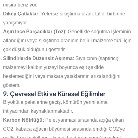
mısıra benziyor.
Dikey Çatlaklar:
Yetersiz sıkıştırma oranı. Lifler birbirine
yapışmıyor.
Aşırı İnce Parçacıklar (Toz):
Genellikle soğutma işleminin
atlandığını veya sıkıştırma oranının belirli malzeme türü için
çok düşük olduğunu gösterir.
Silindirlerde Düzensiz Aşınma:
Sıyırıcının (saptırıcı)
malzemeyi kalıbın yüzeyi boyunca eşit şekilde
beslemediğini veya makara yataklarının arızalandığını
gösterir.
9. Çevresel Etki ve Küresel Eğilimler
Biyokütle peletlerine geçiş, kömürün yerini alma
ihtiyacından kaynaklanmaktadır.
Karbon Nötrlüğü:
Pelet yanması sırasında açığa çıkan
CO2, kabaca ağacın büyümesi sırasında emdiği CO2'ye
eşittir. Fosil yakıtların aksine, bu durum
yeni
Atmosferik