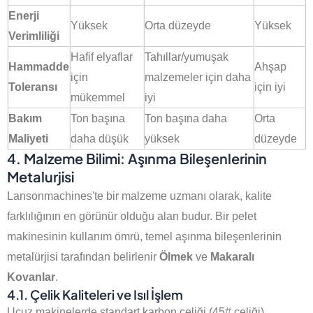
Enerji
Yüksek
Orta düzeyde
Yüksek
Verimliliği
Hafif elyaflar
Tahıllar/yumuşak
Hammadde
Ahşap
için
malzemeler için daha
Toleransı
için iyi
mükemmel
iyi
Bakım
Ton başına
Ton başına daha
Orta
Maliyeti
daha düşük
yüksek
düzeyde
4. Malzeme Bilimi: Aşınma Bileşenlerinin
Metalurjisi
Lansonmachines'te bir malzeme uzmanı olarak, kalite
farklılığının en görünür olduğu alan budur. Bir pelet
makinesinin kullanım ömrü, temel aşınma bileşenlerinin
metalürjisi tarafından belirlenir
Ölmek
ve
Makaralı
Kovanlar
.
4.1. Çelik Kaliteleri ve Isıl İşlem
Ucuz makinelerde standart karbon çeliği (45# çeliği)