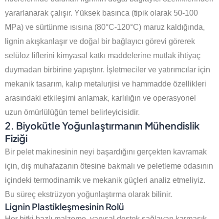
yararlanarak çalışır. Yüksek basınca (tipik olarak 50-100
MPa) ve sürtünme ısısına (80°C-120°C) maruz kaldığında,
lignin akışkanlaşır ve doğal bir bağlayıcı görevi görerek
selüloz liflerini kimyasal katkı maddelerine mutlak ihtiyaç
duymadan birbirine yapıştırır. İşletmeciler ve yatırımcılar için
mekanik tasarım, kalıp metalurjisi ve hammadde özellikleri
arasındaki etkileşimi anlamak, karlılığın ve operasyonel
uzun ömürlülüğün temel belirleyicisidir.
2. Biyokütle Yoğunlaştırmanın Mühendislik
Fiziği
Bir pelet makinesinin neyi başardığını gerçekten kavramak
için, dış muhafazanın ötesine bakmalı ve peletleme odasının
içindeki termodinamik ve mekanik güçleri analiz etmeliyiz.
Bu süreç ekstrüzyon yoğunlaştırma olarak bilinir.
Lignin Plastikleşmesinin Rolü
Her bitki bazlı malzeme, yapısal destek sağlayan karmaşık