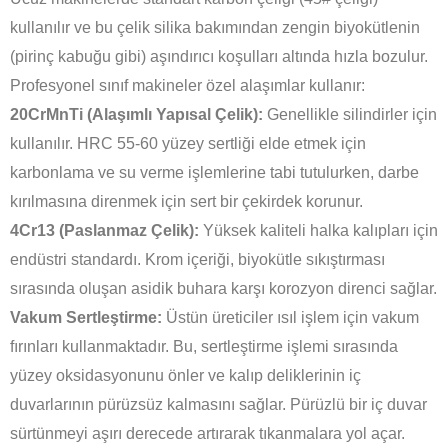
kullanılır ve bu çelik silika bakımından zengin biyokütlenin
(pirinç kabuğu gibi) aşındırıcı koşulları altında hızla bozulur.
Profesyonel sınıf makineler özel alaşımlar kullanır:
20CrMnTi (Alaşımlı Yapısal Çelik):
Genellikle silindirler için
kullanılır. HRC 55-60 yüzey sertliği elde etmek için
karbonlama ve su verme işlemlerine tabi tutulurken, darbe
kırılmasına direnmek için sert bir çekirdek korunur.
4Cr13 (Paslanmaz Çelik):
Yüksek kaliteli halka kalıpları için
endüstri standardı. Krom içeriği, biyokütle sıkıştırması
sırasında oluşan asidik buhara karşı korozyon direnci sağlar.
Vakum Sertleştirme:
Üstün üreticiler ısıl işlem için vakum
fırınları kullanmaktadır. Bu, sertleştirme işlemi sırasında
yüzey oksidasyonunu önler ve kalıp deliklerinin iç
duvarlarının pürüzsüz kalmasını sağlar. Pürüzlü bir iç duvar
sürtünmeyi aşırı derecede artırarak tıkanmalara yol açar.