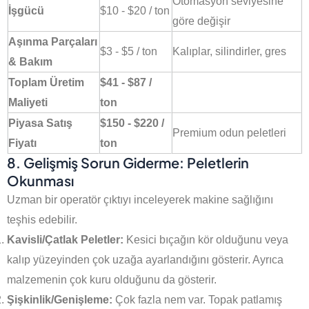
Otomasyon seviyesine
İşgücü
$10 - $20 / ton
göre değişir
Aşınma Parçaları
$3 - $5 / ton
Kalıplar, silindirler, gres
& Bakım
Toplam Üretim
$41 - $87 /
Maliyeti
ton
Piyasa Satış
$150 - $220 /
Premium odun peletleri
Fiyatı
ton
8. Gelişmiş Sorun Giderme: Peletlerin
Okunması
Uzman bir operatör çıktıyı inceleyerek makine sağlığını
teşhis edebilir.
Kavisli/Çatlak Peletler:
Kesici bıçağın kör olduğunu veya
kalıp yüzeyinden çok uzağa ayarlandığını gösterir. Ayrıca
malzemenin çok kuru olduğunu da gösterir.
Şişkinlik/Genişleme:
Çok fazla nem var. Topak patlamış