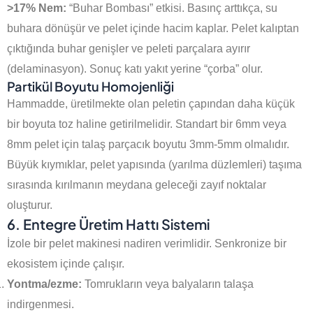
>17% Nem:
“Buhar Bombası” etkisi. Basınç arttıkça, su
buhara dönüşür ve pelet içinde hacim kaplar. Pelet kalıptan
çıktığında buhar genişler ve peleti parçalara ayırır
(delaminasyon). Sonuç katı yakıt yerine “çorba” olur.
Partikül Boyutu Homojenliği
Hammadde, üretilmekte olan peletin çapından daha küçük
bir boyuta toz haline getirilmelidir. Standart bir 6mm veya
8mm pelet için talaş parçacık boyutu 3mm-5mm olmalıdır.
Büyük kıymıklar, pelet yapısında (yarılma düzlemleri) taşıma
sırasında kırılmanın meydana geleceği zayıf noktalar
oluşturur.
6. Entegre Üretim Hattı Sistemi
İzole bir pelet makinesi nadiren verimlidir. Senkronize bir
ekosistem içinde çalışır.
Yontma/ezme:
Tomrukların veya balyaların talaşa
indirgenmesi.