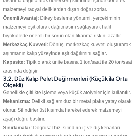
tasarıma bağlı olarak dönerken) silindirler içinde dönerek
malzemeyi radyal deliklerden dışarı doğru zorlar.
Önemli Avantaj:
Dikey besleme yöntemi, yerçekiminin
malzemeyi eşit olarak dağıtmasını sağlayarak hafif
biyokütlede önemli bir sorun olan tıkanma riskini azaltır.
Merkezkaç Kuvveti:
Dönüş, merkezkaç kuvveti oluşturarak
aşınmanın kalıp yüzeyinde eşit dağılımını sağlar.
Kapasite:
Tipik olarak ünite başına 1 ton/saat ile 20 ton/saat
arasında değişir.
3.2. Düz Kalıp Pelet Değirmenleri (Küçük ila Orta
Ölçekli)
Genellikle çiftlikte işleme veya küçük atölyeler için kullanılır.
Mekanizma:
Delikli sağlam düz bir metal plaka yatay olarak
oturur. Silindirler üst kısımda hareket ederek malzemeyi
aşağı doğru bastırır.
Sınırlamalar:
Doğrusal hız, silindirin iç ve dış kenarları