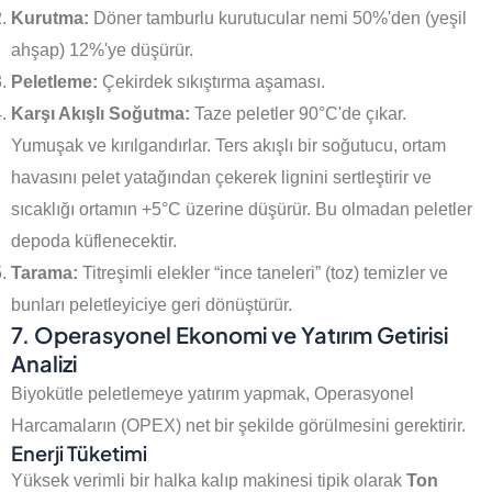
Kurutma:
Döner tamburlu kurutucular nemi 50%'den (yeşil
ahşap) 12%'ye düşürür.
Peletleme:
Çekirdek sıkıştırma aşaması.
Karşı Akışlı Soğutma:
Taze peletler 90°C'de çıkar.
Yumuşak ve kırılgandırlar. Ters akışlı bir soğutucu, ortam
havasını pelet yatağından çekerek lignini sertleştirir ve
sıcaklığı ortamın +5°C üzerine düşürür. Bu olmadan peletler
depoda küflenecektir.
Tarama:
Titreşimli elekler “ince taneleri” (toz) temizler ve
bunları peletleyiciye geri dönüştürür.
7. Operasyonel Ekonomi ve Yatırım Getirisi
Analizi
Biyokütle peletlemeye yatırım yapmak, Operasyonel
Harcamaların (OPEX) net bir şekilde görülmesini gerektirir.
Enerji Tüketimi
Yüksek verimli bir halka kalıp makinesi tipik olarak
Ton