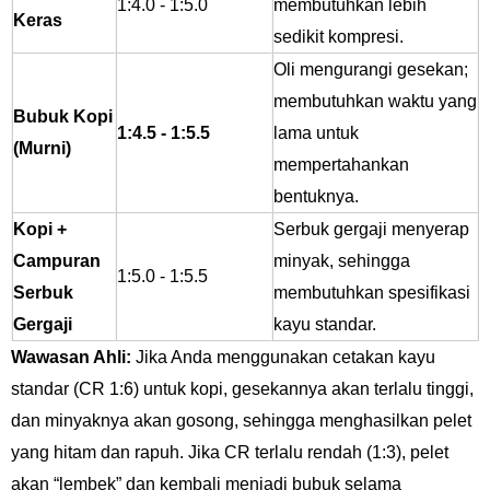
1:4.0 - 1:5.0
membutuhkan lebih
Keras
sedikit kompresi.
Oli mengurangi gesekan;
membutuhkan waktu yang
Bubuk Kopi
1:4.5 - 1:5.5
lama untuk
(Murni)
mempertahankan
bentuknya.
Kopi +
Serbuk gergaji menyerap
Campuran
minyak, sehingga
1:5.0 - 1:5.5
Serbuk
membutuhkan spesifikasi
Gergaji
kayu standar.
Wawasan Ahli:
Jika Anda menggunakan cetakan kayu
standar (CR 1:6) untuk kopi, gesekannya akan terlalu tinggi,
dan minyaknya akan gosong, sehingga menghasilkan pelet
yang hitam dan rapuh. Jika CR terlalu rendah (1:3), pelet
akan “lembek” dan kembali menjadi bubuk selama