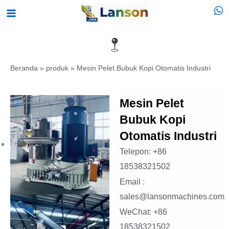
Lewati
Menu
ke
Utama
konten
Beranda
»
produk
»
Mesin Pelet Bubuk Kopi Otomatis Industri
Mesin Pelet
Bubuk Kopi
Otomatis Industri
Telepon: +86
18538321502
Email :
sales@lansonmachines.com
WeChat: +86
18538321502