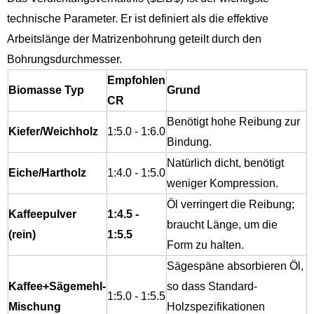
technische Parameter. Er ist definiert als die effektive
Arbeitslänge der Matrizenbohrung geteilt durch den
Bohrungsdurchmesser.
Empfohlen
Biomasse Typ
Grund
CR
Benötigt hohe Reibung zur
Kiefer/Weichholz
1:5.0 - 1:6.0
Bindung.
Natürlich dicht, benötigt
Eiche/Hartholz
1:4.0 - 1:5.0
weniger Kompression.
Öl verringert die Reibung;
Kaffeepulver
1:4.5 -
braucht Länge, um die
(rein)
1:5.5
Form zu halten.
Sägespäne absorbieren Öl,
Kaffee+Sägemehl-
so dass Standard-
1:5.0 - 1:5.5
Mischung
Holzspezifikationen