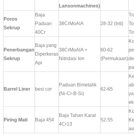
Lansonmachines)
Baja
Tr
Poros
Paduan
38CrMoAlA
28-32 (Inti)
To
Sekrup
40Cr
Ti
Ko
Baja yang
Penerbangan
38CrMoAlA +
60-62
pe
Diperkeras
Sekrup
Nitridasi Ion
(Permukaan)
de
Api
pa
Ke
Paduan Bimetalik
ab
Barrel Liner
besi cor
62-65
(Ni-Cr-B-Si)
ya
ek
Ko
Baja Tahan Karat
Piring Mati
Baja 45#
52-55
Ke
4Cr13
au