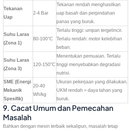
Tekanan rendah menghasilkan
Tekanan
2-4 Bar
uap basah dan perpindahan
Uap
panas yang buruk.
Terlalu tinggi: umpan tergelincir.
Suhu Laras
80-100°C
Terlalu rendah: motor kelebihan
(Zona 1)
beban.
Menentukan pemuaian. Terlalu
Suhu Laras
120-150°C
tinggi menyebabkan degradasi
(Zona 3)
nutrisi.
SME (Energi
Ukuran pekerjaan yang dilakukan.
20-40
Mekanik
UKM rendah = daya tahan yang
Wh/kg
Spesifik)
buruk.
9. Cacat Umum dan Pemecahan
Masalah
Bahkan dengan mesin terbaik sekalipun, masalah tetap