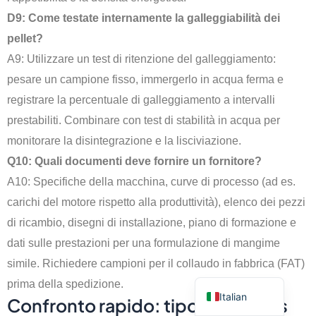
D9: Come testate internamente la galleggiabilità dei
pellet?
Indonesian
A9: Utilizzare un test di ritenzione del galleggiamento:
Portuguese
pesare un campione fisso, immergerlo in acqua ferma e
Turkish
registrare la percentuale di galleggiamento a intervalli
Russian
prestabiliti. Combinare con test di stabilità in acqua per
Korean
monitorare la disintegrazione e la lisciviazione.
German
Q10: Quali documenti deve fornire un fornitore?
French
A10: Specifiche della macchina, curve di processo (ad es.
carichi del motore rispetto alla produttività), elenco dei pezzi
Japanese
di ricambio, disegni di installazione, piano di formazione e
Spanish
dati sulle prestazioni per una formulazione di mangime
Arabic
simile. Richiedere campioni per il collaudo in fabbrica (FAT)
English
prima della spedizione.
Italian
Confronto rapido: tipo a secco vs