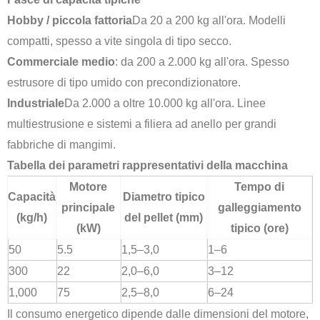
Hobby / piccola fattoria
Da 20 a 200 kg all'ora. Modelli
compatti, spesso a vite singola di tipo secco.
Commerciale medio
: da 200 a 2.000 kg all'ora. Spesso
estrusore di tipo umido con precondizionatore.
Industriale
Da 2.000 a oltre 10.000 kg all'ora. Linee
multiestrusione e sistemi a filiera ad anello per grandi
fabbriche di mangimi.
Tabella dei parametri rappresentativi della macchina
Motore
Tempo di
Capacità
Diametro tipico
principale
galleggiamento
(kg/h)
del pellet (mm)
(kW)
tipico (ore)
50
5.5
1,5–3,0
1–6
300
22
2,0–6,0
3–12
1,000
75
2,5–8,0
6–24
Il consumo energetico dipende dalle dimensioni del motore,