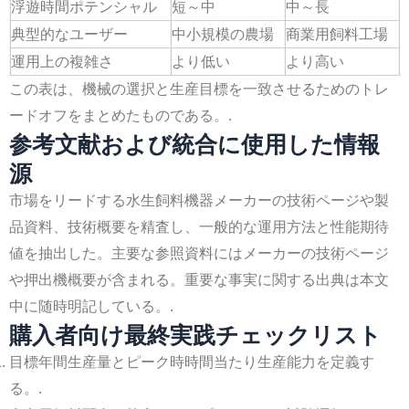
浮遊時間ポテンシャル
短～中
中～長
典型的なユーザー
中小規模の農場
商業用飼料工場
運用上の複雑さ
より低い
より高い
この表は、機械の選択と生産目標を一致させるためのトレ
ードオフをまとめたものである。.
参考文献および統合に使用した情報
源
市場をリードする水生飼料機器メーカーの技術ページや製
品資料、技術概要を精査し、一般的な運用方法と性能期待
値を抽出した。主要な参照資料にはメーカーの技術ページ
や押出機概要が含まれる。重要な事実に関する出典は本文
中に随時明記している。.
購入者向け最終実践チェックリスト
目標年間生産量とピーク時時間当たり生産能力を定義す
る。.