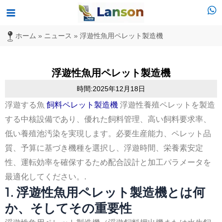
内
メ
容
イ
ホーム
»
ニュース
»
浮遊性魚用ペレット製造機
を
ス
ン
キ
浮遊性魚用ペレット製造機
メ
ッ
時間:2025年12月18日
プ
ニ
浮遊する魚
飼料ペレット製造機
浮遊性養殖ペレットを製造
する中核設備であり、優れた飼料管理、高い飼料要求率、
ュ
低い養殖池汚染を実現します。必要生産能力、ペレット品
ー
質、予算に基づき機種を選択し、浮遊時間、栄養素安定
性、運転効率を確保するため配合設計と加工パラメータを
最適化してください。.
1. 浮遊性魚用ペレット製造機とは何
か、そしてその重要性