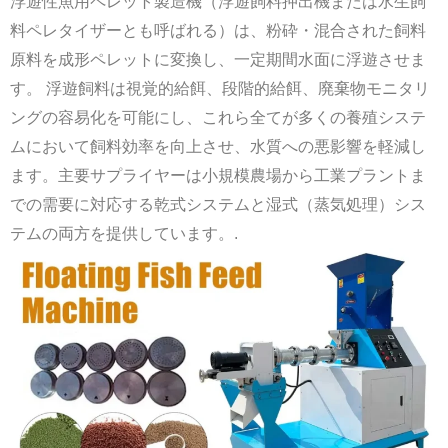
浮遊性魚用ペレット製造機（浮遊飼料押出機または水生飼
料ペレタイザーとも呼ばれる）は、粉砕・混合された飼料
原料を成形ペレットに変換し、一定期間水面に浮遊させま
す。 浮遊飼料は視覚的給餌、段階的給餌、廃棄物モニタリ
ングの容易化を可能にし、これら全てが多くの養殖システ
ムにおいて飼料効率を向上させ、水質への悪影響を軽減し
ます。主要サプライヤーは小規模農場から工業プラントま
での需要に対応する乾式システムと湿式（蒸気処理）シス
テムの両方を提供しています。.