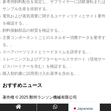
参考用飼料配合を策定し、サプライヤーに試験運転または
サンプル生産を依頼する。.
電気および蒸気需要に関するユーティリティとサイト要件
Indonesian
を確認する。.
Portuguese
飼料接触部品の材質を検証する。.
Turkish
主要コンポーネントごとのエネルギー消費データを要求す
Russian
る。.
Italian
スペアパーツリストとリードタイムを請求する。.
トレーニングおよびアフターセールスサポート（現地サー
Korean
ビスパートナーを含む）を検証する。.
German
購入契約書に試用受け入れ基準を含める。.
French
Spanish
おすすめニュース
Arabic
著作権 © 2025 鄭州ランソン機械有限公司
English
Japanese