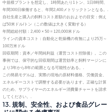
中規模プラントを想定し、1時間あたり1トン、1日8時間、
年間300日稼働すると、年間2,400メトリックトンとなる。.
自社生産と購入の飼料コスト差額のおおよその目安：例え
ば50米ドル/トン（この数値は大きく変動する）
年間総給付額：2,400 × 50 = 120,000米ドル
ラインの資本コスト：自動化と乾燥機の有無により25万～
100万米ドル
回収期間：資本／年間純利益（運営コスト控除後）。この
事例では、保守的な回収期間は運営効率と飼料マージンに
より3年から8年の範囲となる可能性がある。.
この簡易モデルは、実際の現地の原材料価格、労働賃金、
エネルギーコストで調整する必要があります。正確な計算
のため、サプライヤーのエネルギー消費量チャートを請求
してください。.
13. 規制、安全性、および食品グレー