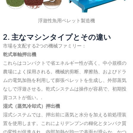
浮遊性魚用ペレット製造機
2. 主なマシンタイプとその違い
市場を支配する2つの機械ファミリー：
乾式単軸押出機
これらはコンパクトで省エネルギー性が高く、中小規模の
農場によく採用される。機械的剪断、摩擦熱、およびドラ
ムの電気加熱を利用して膨張ペレットを生成し、外部蒸気
なしで浮遊させる。乾式システムは操作が容易で、初期投
資コストが低い。.
湿式（蒸気冷却式）押出機
湿式システムでは、押出前に蒸気と水分を加える前処理装
置を使用します。これによりデンプンの糊化とタンパク質
の変性が促進され、内部加熱が均一で表面が滑らか、かつ