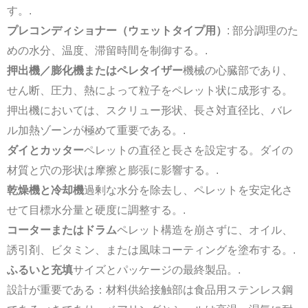
す。.
プレコンディショナー（ウェットタイプ用）
: 部分調理のた
めの水分、温度、滞留時間を制御する。.
押出機／膨化機またはペレタイザー
機械の心臓部であり、
せん断、圧力、熱によって粒子をペレット状に成形する。
押出機においては、スクリュー形状、長さ対直径比、バレ
ル加熱ゾーンが極めて重要である。.
ダイとカッター
ペレットの直径と長さを設定する。ダイの
材質と穴の形状は摩擦と膨張に影響する。.
乾燥機と冷却機
過剰な水分を除去し、ペレットを安定化さ
せて目標水分量と硬度に調整する。.
コーターまたはドラム
ペレット構造を崩さずに、オイル、
誘引剤、ビタミン、または風味コーティングを塗布する。.
ふるいと充填
サイズとパッケージの最終製品。.
設計が重要である：材料供給接触部は食品用ステンレス鋼