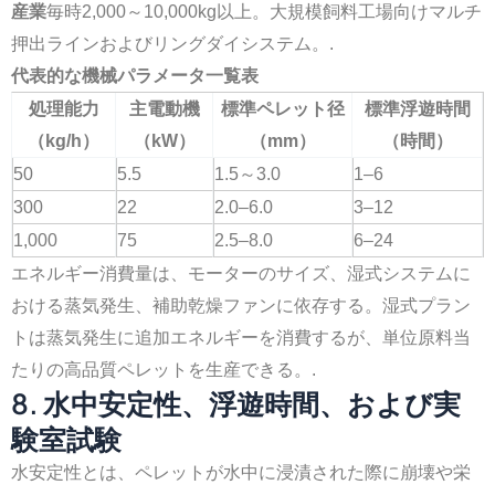
産業
毎時2,000～10,000kg以上。大規模飼料工場向けマルチ
押出ラインおよびリングダイシステム。.
代表的な機械パラメータ一覧表
処理能力
主電動機
標準ペレット径
標準浮遊時間
（kg/h）
（kW）
（mm）
（時間）
50
5.5
1.5～3.0
1–6
300
22
2.0–6.0
3–12
1,000
75
2.5–8.0
6–24
エネルギー消費量は、モーターのサイズ、湿式システムに
おける蒸気発生、補助乾燥ファンに依存する。湿式プラン
トは蒸気発生に追加エネルギーを消費するが、単位原料当
たりの高品質ペレットを生産できる。.
8. 水中安定性、浮遊時間、および実
験室試験
水安定性とは、ペレットが水中に浸漬された際に崩壊や栄