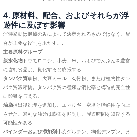
4. 原材料、配合、およびそれらが浮
遊性に及ぼす影響
浮遊挙動は機械のみによって決定されるものではなく、配
合が主要な役割を果たす。.
主要原料グループ
炭水化物
トウモロコシ、小麦、米、およびでんぷんを豊富
に含む食品は、糊化すると膨張する。.
タンパク質
魚粉、大豆ミール、肉骨粉、または植物性タン
パク質濃縮物。タンパク質の種類は消化率と構造的完全性
に影響を与える。.
油脂
押出後処理を追加し、エネルギー密度と嗜好性を向上
させた。過剰な油分は膨張を抑制し、浮遊時間を短縮する
可能性がある。.
バインダーおよび添加剤
小麦グルテン、糊化デンプン、ま