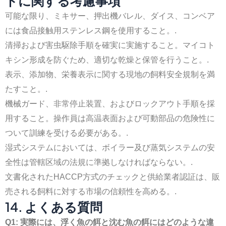
ドに関する考慮事項
可能な限り、ミキサー、押出機バレル、ダイス、コンベア
には食品接触用ステンレス鋼を使用すること。.
清掃および害虫駆除手順を確実に実施すること。マイコト
キシン形成を防ぐため、適切な乾燥と保管を行うこと。.
表示、添加物、栄養表示に関する現地の飼料安全規制を満
たすこと。.
機械ガード、非常停止装置、およびロックアウト手順を採
用すること。操作員は高温表面および可動部品の危険性に
ついて訓練を受ける必要がある。.
湿式システムにおいては、ボイラー及び蒸気システムの安
全性は管轄区域の法規に準拠しなければならない。.
文書化されたHACCP方式のチェックと供給業者認証は、販
売される飼料に対する市場の信頼性を高める。.
14. よくある質問
Q1: 実際には、浮く魚の餌と沈む魚の餌にはどのような違