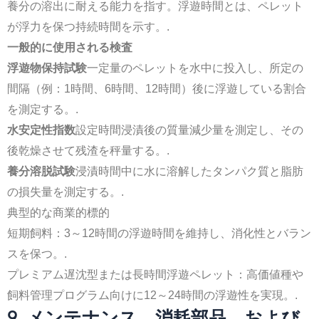
養分の溶出に耐える能力を指す。浮遊時間とは、ペレット
が浮力を保つ持続時間を示す。.
一般的に使用される検査
浮遊物保持試験
一定量のペレットを水中に投入し、所定の
間隔（例：1時間、6時間、12時間）後に浮遊している割合
を測定する。.
水安定性指数
設定時間浸漬後の質量減少量を測定し、その
後乾燥させて残渣を秤量する。.
養分溶脱試験
浸漬時間中に水に溶解したタンパク質と脂肪
の損失量を測定する。.
典型的な商業的標的
短期飼料：3～12時間の浮遊時間を維持し、消化性とバラン
スを保つ。.
プレミアム遅沈型または長時間浮遊ペレット：高価値種や
飼料管理プログラム向けに12～24時間の浮遊性を実現。.
9. メンテナンス、消耗部品、および