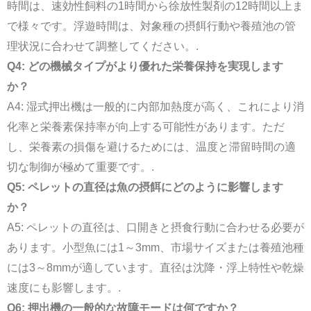
時間は、速効性飼料の1時間から徐放性製剤の12時間以上ま
で様々です。浮遊時間は、対象種の摂餌行動や養殖池の管
理状況に合わせて調整してください。.
Q4: どの機械タイプがより優れた栄養保持を実現します
か？
A4: 湿式押出機は一般的に内部加熱度が高く、これにより消
化率と栄養素保持率が向上する可能性があります。ただ
し、栄養素の損傷を避けるためには、温度と滞留時間の適
切な制御が極めて重要です。.
Q5: ペレットの直径は魚の摂餌にどのように影響します
か？
A5: ペレットの直径は、口開きと摂食行動に合わせる必要が
あります。小型魚には1～3mm、市場サイズまたは養殖池種
には3～8mmが適しています。直径は沈降・浮上特性や乾燥
速度にも影響します。.
Q6: 押出機の一般的な故障モードは何ですか？