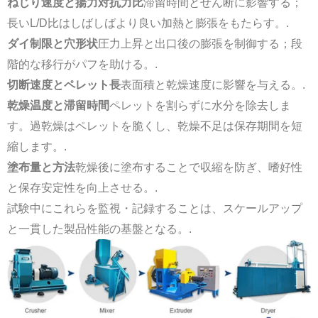
ねじり速度と揚力対抗力比
滞留時間とせん断に影響する；
長いL/D比はしばしばより良い加熱と膨張をもたらす。.
ダイ制限と穴形状
圧力上昇と出口後の膨張を制御する；段
階的な移行がパフを助ける。.
切断速度とペレット長
表面積と乾燥速度に影響を与える。.
乾燥温度と滞留時間
ペレットを割らずに水分を除去しま
す。過乾燥はペレットを脆くし、乾燥不足は保存期間を短
縮します。.
塗布量と方法
乾燥後に塗布することで収縮を防ぎ、嗜好性
と保存安定性を向上させる。.
試験中にこれらを監視・記録することは、スケールアップ
と一貫した製品性能の基盤となる。.