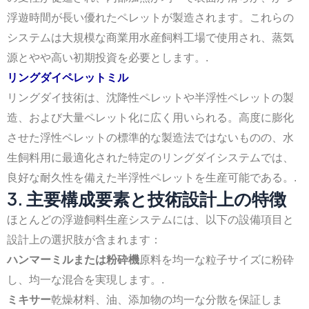
浮遊時間が長い優れたペレットが製造されます。これらの
システムは大規模な商業用水産飼料工場で使用され、蒸気
源とやや高い初期投資を必要とします。.
リングダイペレットミル
リングダイ技術は、沈降性ペレットや半浮性ペレットの製
造、および大量ペレット化に広く用いられる。高度に膨化
させた浮性ペレットの標準的な製造法ではないものの、水
生飼料用に最適化された特定のリングダイシステムでは、
良好な耐久性を備えた半浮性ペレットを生産可能である。.
3. 主要構成要素と技術設計上の特徴
ほとんどの浮遊飼料生産システムには、以下の設備項目と
設計上の選択肢が含まれます：
ハンマーミルまたは粉砕機
原料を均一な粒子サイズに粉砕
し、均一な混合を実現します。.
ミキサー
乾燥材料、油、添加物の均一な分散を保証しま