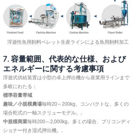
浮遊性魚用飼料ペレット生産ラインによる魚用飼料加工
7. 容量範囲、代表的な仕様、および
エネルギーに関する考慮事項
浮遊式供給装置は小型の卓上押出機から産業用ラインまで
多岐にわたる：
標準容量帯域
趣味／小規模農場
毎時20～200kg。コンパクトな、多くの
場合乾式の一軸スクリューモデル。.
中規模商業
毎時200～2,000kg。多くの場合、プリコンディ
ショナー付き湿式押出機。.