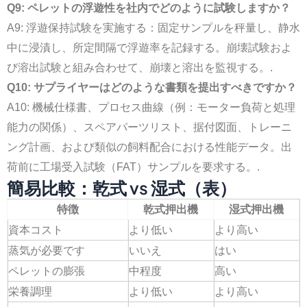
Q9: ペレットの浮遊性を社内でどのように試験しますか？
A9: 浮遊保持試験を実施する：固定サンプルを秤量し、静水
中に浸漬し、所定間隔で浮遊率を記録する。崩壊試験およ
び溶出試験と組み合わせて、崩壊と溶出を監視する。.
Q10: サプライヤーはどのような書類を提出すべきですか？
A10: 機械仕様書、プロセス曲線（例：モーター負荷と処理
能力の関係）、スペアパーツリスト、据付図面、トレーニ
ング計画、および類似の飼料配合における性能データ。出
荷前に工場受入試験（FAT）サンプルを要求する。.
簡易比較：乾式 vs 湿式（表）
特徴
乾式押出機
湿式押出機
資本コスト
より低い
より高い
蒸気が必要です
いいえ
はい
ペレットの膨張
中程度
高い
栄養調理
より低い
より高い