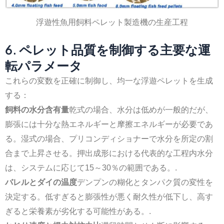
浮遊性魚用飼料ペレット製造機の生産工程
6. ペレット品質を制御する主要な運
転パラメータ
これらの変数を正確に制御し、均一な浮遊ペレットを生成
する：
飼料の水分含有量
乾式の場合、水分は低めが一般的だが、
膨張には十分な熱エネルギーと摩擦エネルギーが必要であ
る。湿式の場合、プリコンディショナーで水分を所定の割
合まで上昇させる。押出成形における代表的な工程内水分
は、システムに応じて15～30％の範囲である。.
バレルとダイの温度
デンプンの糊化とタンパク質の変性を
決定する。低すぎると膨張性が悪く耐久性が低下し、高す
ぎると栄養素が劣化する可能性がある。.