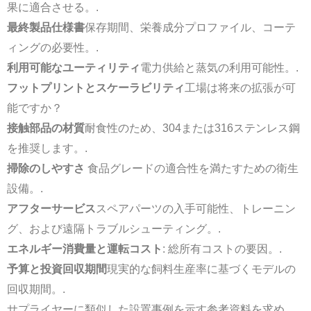
果に適合させる。.
最終製品仕様書
保存期間、栄養成分プロファイル、コーテ
ィングの必要性。.
利用可能なユーティリティ
電力供給と蒸気の利用可能性。.
フットプリントとスケーラビリティ
工場は将来の拡張が可
能ですか？
接触部品の材質
耐食性のため、304または316ステンレス鋼
を推奨します。.
掃除のしやすさ
食品グレードの適合性を満たすための衛生
設備。.
アフターサービス
スペアパーツの入手可能性、トレーニン
グ、および遠隔トラブルシューティング。.
エネルギー消費量と運転コスト
: 総所有コストの要因。.
予算と投資回収期間
現実的な飼料生産率に基づくモデルの
回収期間。.
サプライヤーに類似した設置事例を示す参考資料を求め、