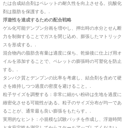
たは合成結合剤はペレットの耐久性を向上させる。抗酸化
剤は脂肪を保護する。.
浮遊性を達成するための配合戦略
ゲル化可能デンプン分画を増やし、押出時の水分とせん断
力を制御することでガスを閉じ込め、膨張したマトリック
スを形成する。.
混合物内の脂肪含有量は適度に保ち、乾燥後に仕上げ用オ
イルを添加することで、ペレットの膨張時の可塑化を防止
する。.
タンパク質とデンプンの比率を考慮し、結合剤を含めて硬
さを維持しつつ過度の密度を避けること。.
粒子サイズを調整する：非常に細かい粉砕は生地を過度に
緻密化させる可能性がある。粒子のサイズ分布が均一であ
ることが、通常最も良い膨張をもたらす。.
実用的なヒント：小規模な試験バッチを作成し、浮遊時間
と水安定性を測定してからスケールアップしてください。.