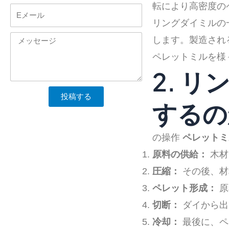
転により高密度の
電
リングダイミルの
子
メ
します。製造され
メ
ッ
ペレットミルを様
ー
2. 
セ
ル
ー
投稿する
するの
ジ
の操作
ペレットミ
原料の供給：
木材
圧縮：
その後、材
ペレット形成：
原
切断：
ダイから出
冷却：
最後に、ペ