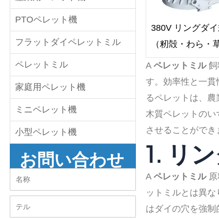
PTOペレット機
380V リング
フラットダイペレットミル
（籾殻・わら・
ペレットミル
A
ペレットミル
飼
す。効率性と一貫
家庭用ペレット機
るペレットは、農
ミニペレット機
木質ペレットのい
させることができ
小型ペレット機
1. 
お問い合わせ
名
A
ペレットミル
原
称
ットミルとは異な
テ
はダイの穴を強制
ル