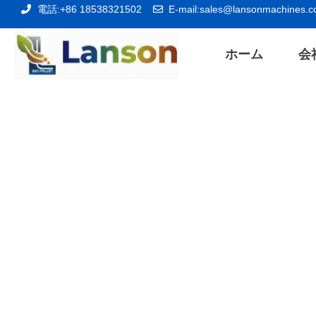
内
電話:+86 18538321502
E-mail:
sales@lansonmachines.
容
ホーム
会
を
ス
キ
ッ
プ
ペレットミル