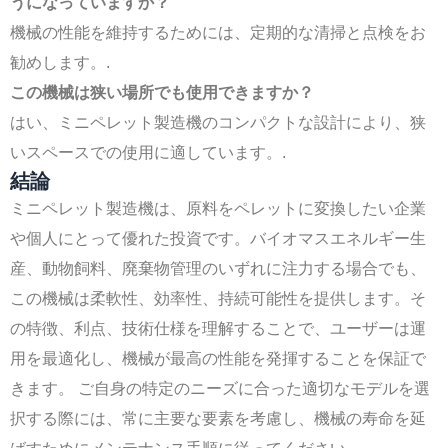
うになっていますか？
機械の性能を維持するためには、定期的な清掃と点検をお
勧めします。.
この機械は狭い場所でも使用できますか？
はい、ミニペレット製造機のコンパクトな設計により、狭
いスペースでの使用に適しています。.
結論
ミニペレット製造機は、原料をペレットに変換したい企業
Indonesian
や個人にとって優れた投資です。バイオマスエネルギー生
Portuguese
産、動物飼料、廃棄物管理のいずれに注力する場合でも、
Turkish
この機械は柔軟性、効率性、持続可能性を提供します。そ
Russian
の特徴、利点、技術仕様を理解することで、ユーザーは運
Italian
用を最適化し、機械が最高の性能を発揮することを保証で
Korean
きます。 ご自身の特定のニーズに合った適切なモデルを選
German
択する際には、常に主要な要素を考慮し、機械の寿命を延
French