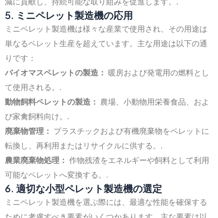
減に貢献し、持続可能な取り組みを促進します。.
5. ミニペレット製造機の応用
ミニペレット製造機は様々な産業で使用され、その用途は
単なるペレット生産を超えています。主な用途は以下の通
りです：
バイオマスペレットの製造：
暖房および発電用の燃料とし
て使用される。.
動物飼料ペレットの製造：
農場、小動物用栄養食品、およ
び家禽飼料向け。.
廃棄物管理：
プラスチックおよび有機廃棄物をペレットに
転換し、再利用またはリサイクルに供する。.
農業廃棄物処理：
作物残渣をエネルギーや飼料として利用
可能なペレットへ変換する。.
6. 適切な小型ペレット製造機の選定
ミニペレット製造機を選ぶ際には、最適な性能を確保する
ために考慮すべき要素がいくつかあります。主な要素は以