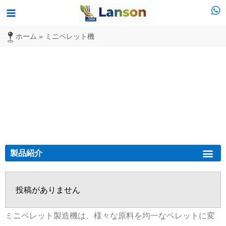
内
メ
容
イ
ホーム
»
ミニペレット機
を
ス
ン
キ
メ
ッ
ミニペレット機
プ
ニ
ュ
ー
製品紹介
バイオマスペレット機
ディーゼル ペレット工場
投稿がありません
ミニペレット製造機は、様々な原料を均一なペレットに変