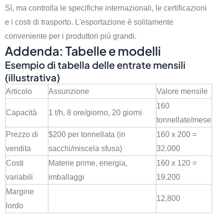
Sì, ma controlla le specifiche internazionali, le certificazioni
e i costi di trasporto. L'esportazione è solitamente
conveniente per i produttori più grandi.
Addenda: Tabelle e modelli
Esempio di tabella delle entrate mensili
(illustrativa)
Articolo
Assunzione
Valore mensile
160
Capacità
1 t/h, 8 ore/giorno, 20 giorni
tonnellate/mese
Prezzo di
$200 per tonnellata (in
160 x 200 =
vendita
sacchi/miscela sfusa)
32.000
Costi
Materie prime, energia,
160 x 120 =
variabili
imballaggi
19.200
Margine
12,800
lordo