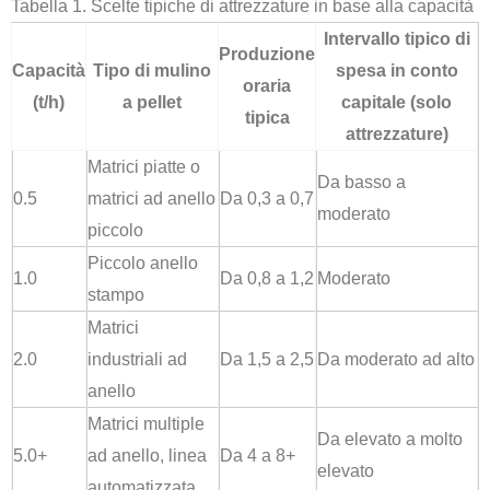
Tabella 1. Scelte tipiche di attrezzature in base alla capacità
Intervallo tipico di
Produzione
Capacità
Tipo di mulino
spesa in conto
oraria
(t/h)
a pellet
capitale (solo
tipica
attrezzature)
Matrici piatte o
Da basso a
0.5
matrici ad anello
Da 0,3 a 0,7
moderato
piccolo
Piccolo anello
1.0
Da 0,8 a 1,2
Moderato
stampo
Matrici
2.0
industriali ad
Da 1,5 a 2,5
Da moderato ad alto
anello
Matrici multiple
Da elevato a molto
5.0+
ad anello, linea
Da 4 a 8+
elevato
automatizzata