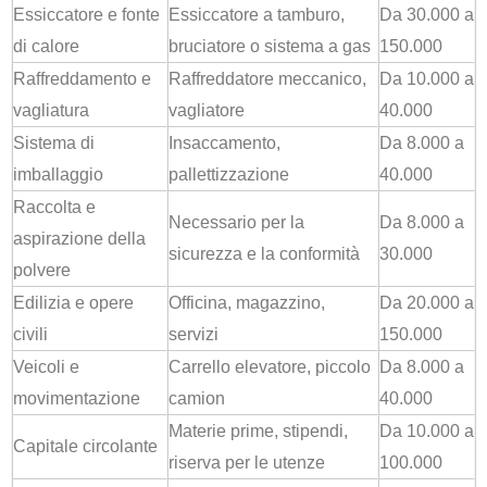
Essiccatore e fonte
Essiccatore a tamburo,
Da 30.000 a
di calore
bruciatore o sistema a gas
150.000
Raffreddamento e
Raffreddatore meccanico,
Da 10.000 a
vagliatura
vagliatore
40.000
Sistema di
Insaccamento,
Da 8.000 a
imballaggio
pallettizzazione
40.000
Raccolta e
Necessario per la
Da 8.000 a
aspirazione della
sicurezza e la conformità
30.000
polvere
Edilizia e opere
Officina, magazzino,
Da 20.000 a
civili
servizi
150.000
Veicoli e
Carrello elevatore, piccolo
Da 8.000 a
movimentazione
camion
40.000
Materie prime, stipendi,
Da 10.000 a
Capitale circolante
riserva per le utenze
100.000