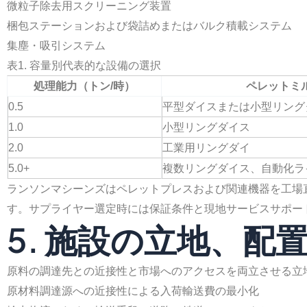
微粒子除去用スクリーニング装置
梱包ステーションおよび袋詰めまたはバルク積載システム
集塵・吸引システム
表1. 容量別代表的な設備の選択
処理能力（トン/時）
ペレットミ
0.5
平型ダイスまたは小型リング
1.0
小型リングダイス
2.0
工業用リングダイ
5.0+
複数リングダイス、自動化ラ
ランソンマシーンズはペレットプレスおよび関連機器を工場
す。サプライヤー選定時には保証条件と現地サービスサポー
5. 施設の立地、
原料の調達先との近接性と市場へのアクセスを両立させる立
原材料調達源への近接性による入荷輸送費の最小化