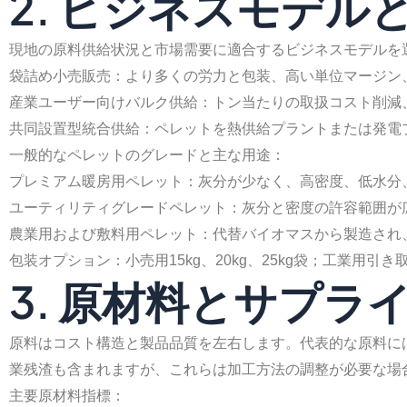
2. ビジネスモデル
現地の原料供給状況と市場需要に適合するビジネスモデルを
袋詰め小売販売：より多くの労力と包装、高い単位マージン
産業ユーザー向けバルク供給：トン当たりの取扱コスト削減
共同設置型統合供給：ペレットを熱供給プラントまたは発電
一般的なペレットのグレードと主な用途：
プレミアム暖房用ペレット：灰分が少なく、高密度、低水分
ユーティリティグレードペレット：灰分と密度の許容範囲が
農業用および敷料用ペレット：代替バイオマスから製造され
包装オプション：小売用15kg、20kg、25kg袋；工業用引
3. 原材料とサプラ
原料はコスト構造と製品品質を左右します。代表的な原料に
業残渣も含まれますが、これらは加工方法の調整が必要な場
主要原材料指標：