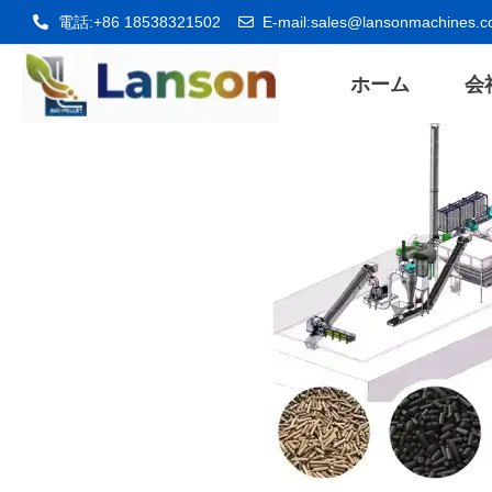
内
電話:+86 18538321502
E-mail:
sales@lansonmachines.
容
ホーム
会
を
ス
キ
ッ
プ
ニュース