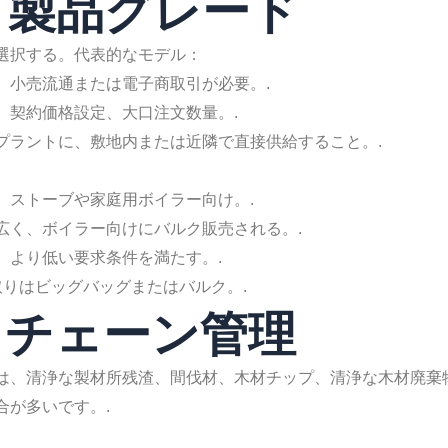
と製品グレード
選択する。代表的なモデル：
、小売流通または電子商取引が必要。.
、契約価格設定、大口注文数量。.
プラントに、敷地内または近隣で直接供給すること。.
、ストーブや家庭用ボイラー向け。.
広く、ボイラー向けにバルク販売される。.
、より低い要求条件を満たす。.
き取りはビッグバッグまたはバルク。.
イチェーン管理
は、清浄な製材所残渣、間伐材、木材チップ、清浄な木材廃棄
合が多いです。.