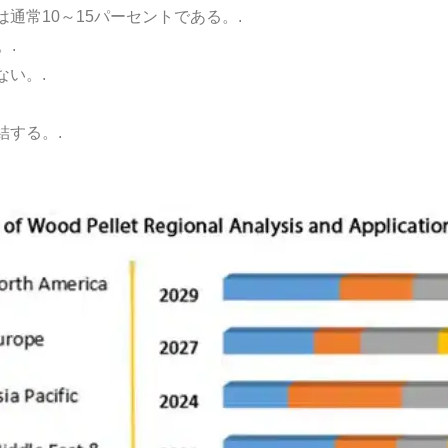
通常10～15パーセントである。.
。.
い。.
する。.