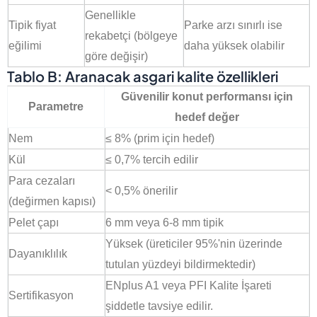
Genellikle
Tipik fiyat
Parke arzı sınırlı ise
rekabetçi (bölgeye
eğilimi
daha yüksek olabilir
göre değişir)
Tablo B: Aranacak asgari kalite özellikleri
Güvenilir konut performansı için
Parametre
hedef değer
Nem
≤ 8% (prim için hedef)
Kül
≤ 0,7% tercih edilir
Para cezaları
< 0,5% önerilir
(değirmen kapısı)
Pelet çapı
6 mm veya 6-8 mm tipik
Yüksek (üreticiler 95%'nin üzerinde
Dayanıklılık
tutulan yüzdeyi bildirmektedir)
ENplus A1 veya PFI Kalite İşareti
Sertifikasyon
şiddetle tavsiye edilir.