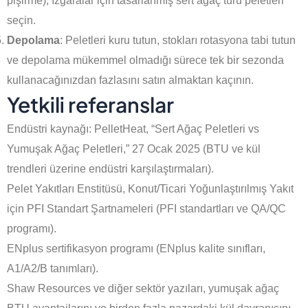
pişirme), ızgaralar için tasarlanmış sert ağaç türü peletleri
seçin.
Depolama
: Peletleri kuru tutun, stokları rotasyona tabi tutun
ve depolama mükemmel olmadığı sürece tek bir sezonda
kullanacağınızdan fazlasını satın almaktan kaçının.
Yetkili referanslar
Endüstri kaynağı: PelletHeat, “Sert Ağaç Peletleri vs
Yumuşak Ağaç Peletleri,” 27 Ocak 2025 (BTU ve kül
trendleri üzerine endüstri karşılaştırmaları).
Pelet Yakıtları Enstitüsü, Konut/Ticari Yoğunlaştırılmış Yakıt
için PFI Standart Şartnameleri (PFI standartları ve QA/QC
Indonesian
programı).
Portuguese
ENplus sertifikasyon programı (ENplus kalite sınıfları,
Russian
A1/A2/B tanımları).
Italian
Shaw Resources ve diğer sektör yazıları, yumuşak ağaç
Korean