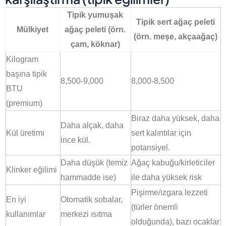
Tipik yumuşak
Tipik sert ağaç peleti
Mülkiyet
ağaç peleti (örn.
(örn. meşe, akçaağaç)
çam, köknar)
Kilogram
başına tipik
8,500-9,000
8,000-8,500
BTU
(premium)
Biraz daha yüksek, daha
Daha alçak, daha
Kül üretimi
sert kalıntılar için
ince kül.
potansiyel.
Daha düşük (temiz
Ağaç kabuğu/kirleticiler
Klinker eğilimi
hammadde ise)
ile daha yüksek risk
Pişirme/ızgara lezzeti
En iyi
Otomatik sobalar,
(türler önemli
kullanımlar
merkezi ısıtma
olduğunda), bazı ocaklar