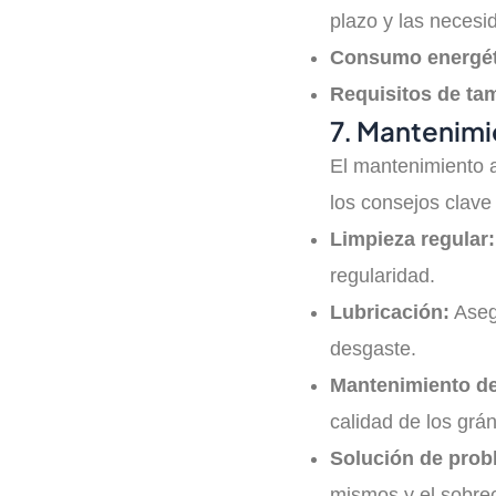
plazo y las neces
Consumo energét
Requisitos de ta
7. Mantenimi
El mantenimiento a
los consejos clave
Limpieza regular:
regularidad.
Lubricación:
Asegú
desgaste.
Mantenimiento de
calidad de los grán
Solución de prob
mismos y el sobre