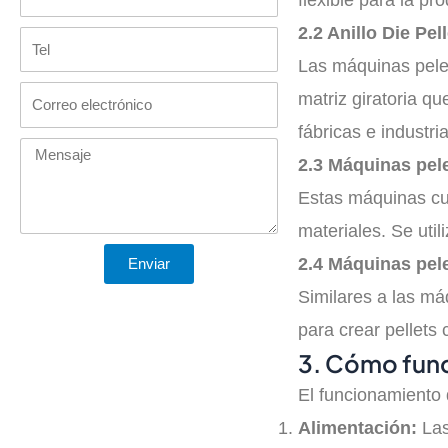
flexible para la pr
2.2 Anillo Die Pe
Tel
Las máquinas pelet
Correo
matriz giratoria q
electrónico
fábricas e industr
Mensaje
2.3 Máquinas pele
Estas máquinas cue
materiales. Se uti
2.4 Máquinas pele
Enviar
Similares a las má
para crear pellets
3. Cómo func
El funcionamiento 
Alimentación:
Las