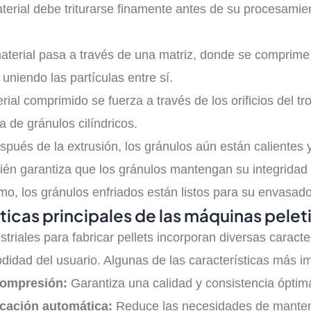
aterial debe triturarse finamente antes de su procesamie
aterial pasa a través de una matriz, donde se comprime a
uniendo las partículas entre sí.
rial comprimido se fuerza a través de los orificios del tr
 de gránulos cilíndricos.
pués de la extrusión, los gránulos aún están calientes y
én garantiza que los gránulos mantengan su integridad e
mo, los gránulos enfriados están listos para su envasado 
ticas principales de las máquinas pelet
riales para fabricar pellets incorporan diversas caracter
modidad del usuario. Algunas de las características más i
compresión:
Garantiza una calidad y consistencia óptima
icación automática:
Reduce las necesidades de mantenim