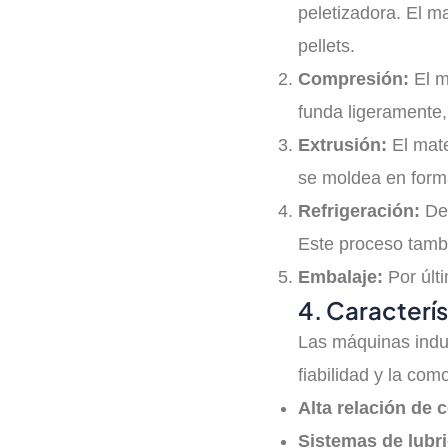
peletizadora. El m
pellets.
Compresión:
El m
funda ligeramente, 
Extrusión:
El mate
se moldea en forma
Refrigeración:
Des
Este proceso tambi
Embalaje:
Por últi
4. Caracterís
Las máquinas indust
fiabilidad y la co
Alta relación de 
Sistemas de lubr