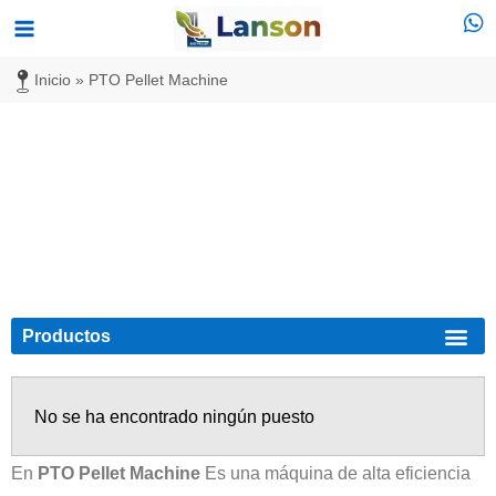
Ir
Menú
al
principal
Inicio
»
PTO Pellet Machine
contenido
PTO Pellet Machine
Productos
Máquina de pellets 
Peletería diese
No se ha encontrado ningún puesto
En
PTO Pellet Machine
Es una máquina de alta eficiencia